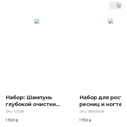
Набор: Шампунь
Набор для роста
глубокой очистки
ресниц и ногтей
SCICOSMO (2 штуки)
биоактивным
SKU:
0008
SKU:
158626418
кремнием
1 300
р.
1 750
р.