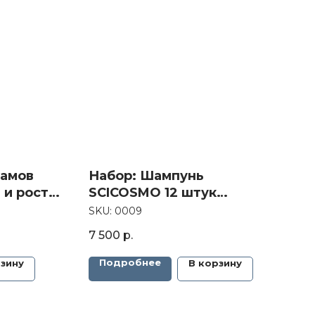
замов
Набор: Шампунь
 и роста
SCICOSMO 12 штук
(годовой запас)
SKU:
0009
7 500
р.
Подробнее
рзину
В корзину