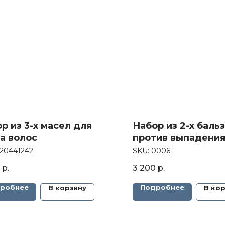
р из 3-х масел для
Набор из 2-х баль
а волос
против выпадения
волос
20441242
SKU:
0006
р.
3 200
р.
робнее
Подробнее
В корзину
В ко