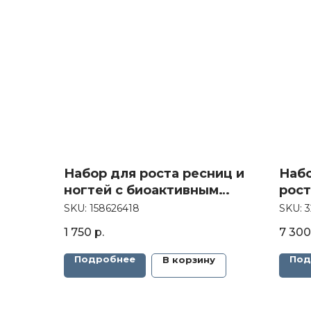
Набор для роста ресниц и
Набо
ногтей с биоактивным
рост
кремнием
SKU:
158626418
SKU:
3
1 750
р.
7 300
Подробнее
Под
В корзину