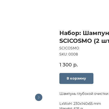
Набор: Шампун
SCICOSMO (2 ш
SCICOSMO
SKU:
0008
1 300
р.
В корзину
Шампунь глубокой очистки
LxWxH: 230x140x55 mm
Weight: 625 g