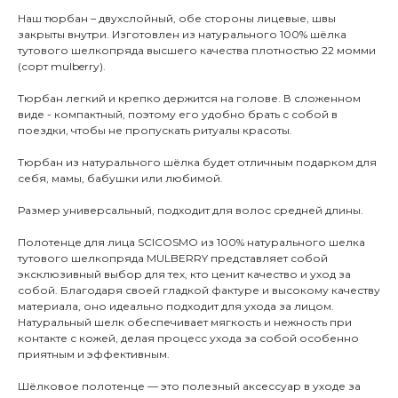
Наш тюрбан – двухслойный, обе стороны лицевые, швы
закрыты внутри. Изготовлен из натурального 100% шёлка
тутового шелкопряда высшего качества плотностью 22 момми
(сорт mulberry).
Тюрбан легкий и крепко держится на голове. В сложенном
виде - компактный, поэтому его удобно брать с собой в
поездки, чтобы не пропускать ритуалы красоты.
Тюрбан из натурального шёлка будет отличным подарком для
себя, мамы, бабушки или любимой.
Размер универсальный, подходит для волос средней длины.
Полотенце для лица SCICOSMO из 100% натурального шелка
тутового шелкопряда MULBERRY представляет собой
эксклюзивный выбор для тех, кто ценит качество и уход за
собой. Благодаря своей гладкой фактуре и высокому качеству
материала, оно идеально подходит для ухода за лицом.
Натуральный шелк обеспечивает мягкость и нежность при
контакте с кожей, делая процесс ухода за собой особенно
приятным и эффективным.
Шёлковое полотенце — это полезный аксессуар в уходе за