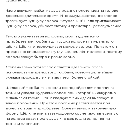
сушки волос.
Часто девушки, выйдя из душа, ходят с полотенцем на голове
довольно длительное время. И не задумываются, что хлопок
травмирует кутикулу волоса. Натуральный шёлк приглаживает
кутикулу волоса, убирает статику и предотвращает спутывание.
Тем, кто ухаживает за волосами, стоит задуматься о
приобретении тюрбана для сушки волос из натурального
шёлка. Шёлк не пересушивает мокрые волосы. При этом он
прекрасно впитывает влагу (лучше, чем лён и хлопок), поэтому
волосы сохнут быстро и равномерно.
Степень влажности волос остается идеальной после
использования шёлкового тюрбана, поэтому дальнейшая
укладка проходит легче и является более стойкой.
Шёлковый тюрбан также отлично подойдет для плоппинга –
техники укладки кудрявых волос, при которой их аккуратно
складывают гармошкой в гладкую ткань и дают высохнуть в
таком положении. При этом локон не растягивается под
тяжестью воды и приобретает более четкую и закрученную
форму. Шёлк не впитывает уходовую косметику, нанесенную
на волосы сразу после душа, что важно для выполнения
техники плоппинг.