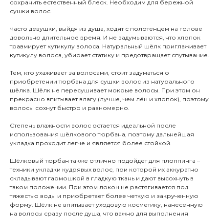
сохранить естественный блеск. Необходим для бережной
сушки волос.
Часто девушки, выйдя из душа, ходят с полотенцем на голове
довольно длительное время. И не задумываются, что хлопок
травмирует кутикулу волоса. Натуральный шёлк приглаживает
кутикулу волоса, убирает статику и предотвращает спутывание.
Тем, кто ухаживает за волосами, стоит задуматься о
приобретении тюрбана для сушки волос из натурального
шёлка. Шёлк не пересушивает мокрые волосы. При этом он
прекрасно впитывает влагу (лучше, чем лён и хлопок), поэтому
волосы сохнут быстро и равномерно.
Степень влажности волос остается идеальной после
использования шёлкового тюрбана, поэтому дальнейшая
укладка проходит легче и является более стойкой.
Шёлковый тюрбан также отлично подойдет для плоппинга –
техники укладки кудрявых волос, при которой их аккуратно
складывают гармошкой в гладкую ткань и дают высохнуть в
таком положении. При этом локон не растягивается под
тяжестью воды и приобретает более четкую и закрученную
форму. Шёлк не впитывает уходовую косметику, нанесенную
на волосы сразу после душа, что важно для выполнения