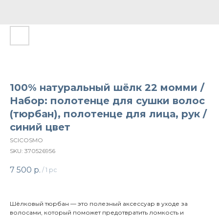
100% натуральный шёлк 22 момми /
Набор: полотенце для сушки волос
(тюрбан), полотенце для лица, рук /
синий цвет
SCICOSMO
SKU:
370526956
7 500
р.
/
1 pc
Шёлковый тюрбан — это полезный аксессуар в уходе за
волосами, который поможет предотвратить ломкость и