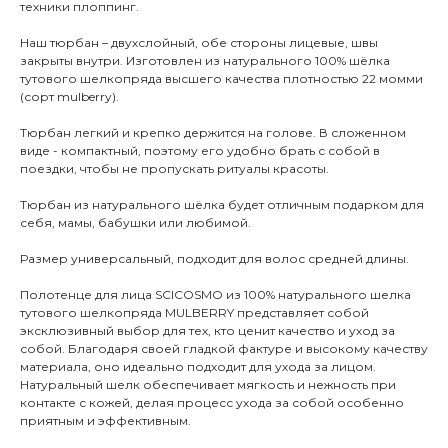
техники плоппинг.
Наш тюрбан – двухслойный, обе стороны лицевые, швы
закрыты внутри. Изготовлен из натурального 100% шёлка
тутового шелкопряда высшего качества плотностью 22 момми
(сорт mulberry).
Тюрбан легкий и крепко держится на голове. В сложенном
виде - компактный, поэтому его удобно брать с собой в
поездки, чтобы не пропускать ритуалы красоты.
Тюрбан из натурального шёлка будет отличным подарком для
себя, мамы, бабушки или любимой.
Размер универсальный, подходит для волос средней длины.
Полотенце для лица SCICOSMO из 100% натурального шелка
тутового шелкопряда MULBERRY представляет собой
эксклюзивный выбор для тех, кто ценит качество и уход за
собой. Благодаря своей гладкой фактуре и высокому качеству
материала, оно идеально подходит для ухода за лицом.
Натуральный шелк обеспечивает мягкость и нежность при
контакте с кожей, делая процесс ухода за собой особенно
приятным и эффективным.