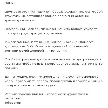
момми.
Шёлковая резинка надежно и бережно держит волосы любой
структуры, не оставляет заломов, легко снимается, не
травмируя волосы.
Натуральный шёлк приглаживает кутикулу волоса, убирает
статику и предотвращает спутывание.
Универсальные цвета наших шёлковых резинок помогут
дополнить любой образ: повседневный, спортивный,
романтический, деловой или вечерний.
Особенно рекомендуем использовать шёлковую резинку во
время сна, чтобы не травмировать волосы активным трением о
подушку.
Данная модель резинки имеет ширину 2 см, что позволяет ей
хорошо удерживать волосы любой густоты и при этом изящно
смотреться на волосах и на руке.
Резинка хорошо тянется и способна закручиваться в
несколько
оборотов.