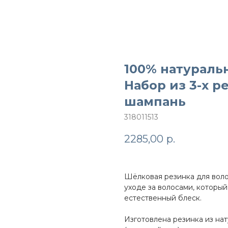
100% натураль
Набор из 3-х р
шампань
318011513
2285,00
р.
Шёлковая резинка для воло
уходе за волосами, которы
естественный блеск.
Изготовлена резинка из на