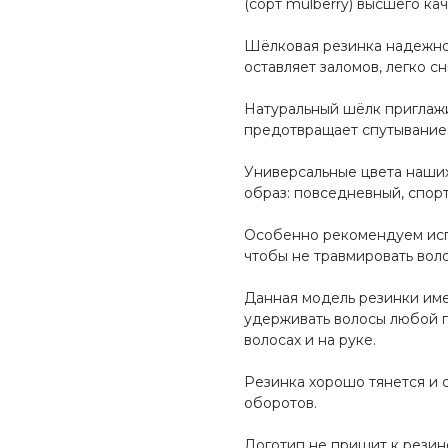
(сорт mulberry) высшего ка
Шёлковая резинка надежно
оставляет заломов, легко с
Натуральный шёлк приглажи
предотвращает спутывание
Универсальные цвета наши
образ: повседневный, спор
Особенно рекомендуем испо
чтобы не травмировать вол
Данная модель резинки име
удерживать волосы любой г
волосах и на руке.
Резинка хорошо тянется и 
оборотов.
Логотип не пришит к резино