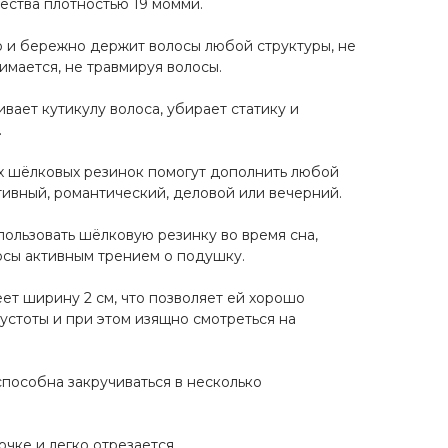
чества плотностью 19 момми.
 и бережно держит волосы любой структуры, не
нимается, не травмируя волосы.
вает кутикулу волоса, убирает статику и
.
х шёлковых резинок помогут дополнить любой
тивный, романтический, деловой или вечерний.
льзовать шёлковую резинку во время сна,
осы активным трением о подушку.
ет ширину 2 см, что позволяет ей хорошо
устоты и при этом изящно смотреться на
способна закручиваться в несколько
чке и легко отрезается.