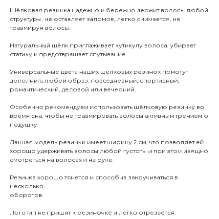
Шёлковая резинка надежно и бережно держит волосы любой
структуры, не оставляет заломов, легко снимается, не
травмируя волосы.
Натуральный шёлк приглаживает кутикулу волоса, убирает
статику и предотвращает спутывание.
Универсальные цвета наших шёлковых резинок помогут
дополнить любой образ: повседневный, спортивный,
романтический, деловой или вечерний.
Особенно рекомендуем использовать шёлковую резинку во
время сна, чтобы не травмировать волосы активным трением о
подушку.
Данная модель резинки имеет ширину 2 см, что позволяет ей
хорошо удерживать волосы любой густоты и при этом изящно
смотреться на волосах и на руке.
Резинка хорошо тянется и способна закручиваться в
несколько
оборотов.
Логотип не пришит к резиночке и легко отрезается.