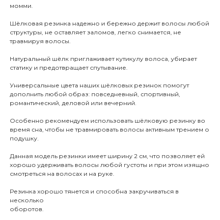
момми.
Шёлковая резинка надежно и бережно держит волосы любой
структуры, не оставляет заломов, легко снимается, не
травмируя волосы.
Натуральный шёлк приглаживает кутикулу волоса, убирает
статику и предотвращает спутывание.
Универсальные цвета наших шёлковых резинок помогут
дополнить любой образ: повседневный, спортивный,
романтический, деловой или вечерний.
Особенно рекомендуем использовать шёлковую резинку во
время сна, чтобы не травмировать волосы активным трением о
подушку.
Данная модель резинки имеет ширину 2 см, что позволяет ей
хорошо удерживать волосы любой густоты и при этом изящно
смотреться на волосах и на руке.
Резинка хорошо тянется и способна закручиваться в
несколько
оборотов.