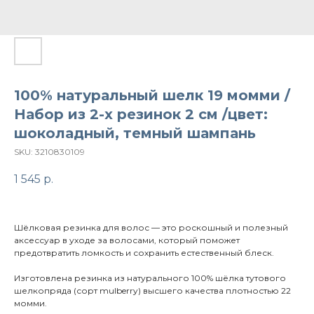
100% натуральный шелк 19 момми /
Набор из 2-х резинок 2 см /цвет:
шоколадный, темный шампань
SKU:
3210830109
1 545
р.
Шёлковая резинка для волос — это роскошный и полезный
аксессуар в уходе за волосами, который поможет
предотвратить ломкость и сохранить естественный блеск.
Изготовлена резинка из натурального 100% шёлка тутового
шелкопряда (сорт mulberry) высшего качества плотностью 22
момми.