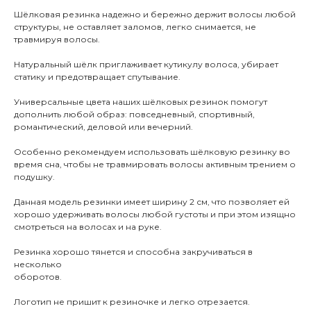
Шёлковая резинка надежно и бережно держит волосы любой
структуры, не оставляет заломов, легко снимается, не
травмируя волосы.
Натуральный шёлк приглаживает кутикулу волоса, убирает
статику и предотвращает спутывание.
Универсальные цвета наших шёлковых резинок помогут
дополнить любой образ: повседневный, спортивный,
романтический, деловой или вечерний.
Особенно рекомендуем использовать шёлковую резинку во
время сна, чтобы не травмировать волосы активным трением о
подушку.
Данная модель резинки имеет ширину 2 см, что позволяет ей
хорошо удерживать волосы любой густоты и при этом изящно
смотреться на волосах и на руке.
Резинка хорошо тянется и способна закручиваться в
несколько
оборотов.
Логотип не пришит к резиночке и легко отрезается.