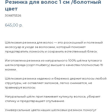
Резинка для волос 1 см /болотный
цвет
306675326
645,00
р.
Шёлковая резинка для волос — это роскошный и полезный
аксессуар в уходе за волосами, который поможет
предотвратить ломкость и сохранить естественный блеск.
Изготовлена резинка из натурального 100% шёлка тутового
шелкопряда (сорт mulberry) высшего качества плотностью 19
момми.
Шёлковая резинка надежно и бережно держит волосы любой
структуры, не оставляет заломов, легко снимается, не
травмируя волосы.
Натуральный шёлк приглаживает кутикулу волоса, убирает
статику и предотвращает спутывание.
Универсальные цвета наших шёлковых резинок помогут