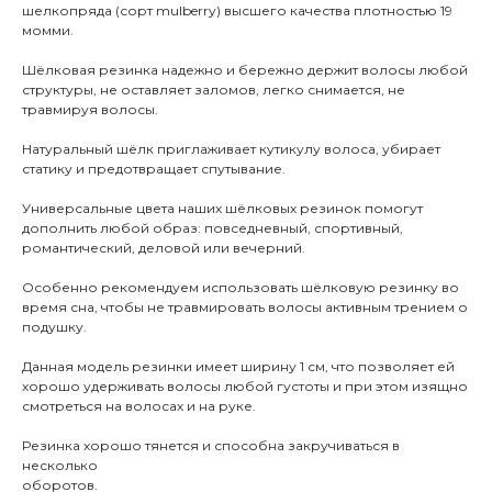
шелкопряда (сорт mulberry) высшего качества плотностью 19
момми.
Шёлковая резинка надежно и бережно держит волосы любой
структуры, не оставляет заломов, легко снимается, не
травмируя волосы.
Натуральный шёлк приглаживает кутикулу волоса, убирает
статику и предотвращает спутывание.
Универсальные цвета наших шёлковых резинок помогут
дополнить любой образ: повседневный, спортивный,
романтический, деловой или вечерний.
Особенно рекомендуем использовать шёлковую резинку во
время сна, чтобы не травмировать волосы активным трением о
подушку.
Данная модель резинки имеет ширину 1 см, что позволяет ей
хорошо удерживать волосы любой густоты и при этом изящно
смотреться на волосах и на руке.
Резинка хорошо тянется и способна закручиваться в
несколько
оборотов.