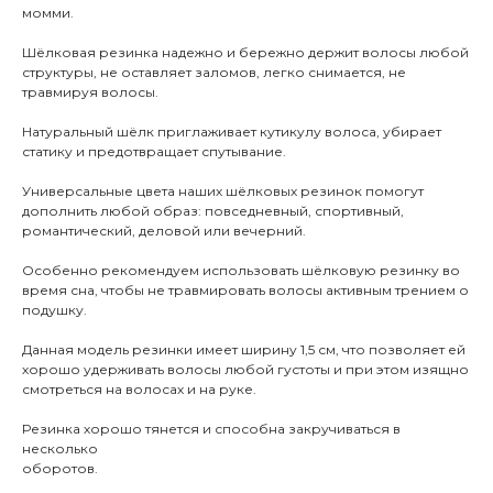
момми.
Шёлковая резинка надежно и бережно держит волосы любой
структуры, не оставляет заломов, легко снимается, не
травмируя волосы.
Натуральный шёлк приглаживает кутикулу волоса, убирает
статику и предотвращает спутывание.
Универсальные цвета наших шёлковых резинок помогут
дополнить любой образ: повседневный, спортивный,
романтический, деловой или вечерний.
Особенно рекомендуем использовать шёлковую резинку во
время сна, чтобы не травмировать волосы активным трением о
подушку.
Данная модель резинки имеет ширину 1,5 см, что позволяет ей
хорошо удерживать волосы любой густоты и при этом изящно
смотреться на волосах и на руке.
Резинка хорошо тянется и способна закручиваться в
несколько
оборотов.