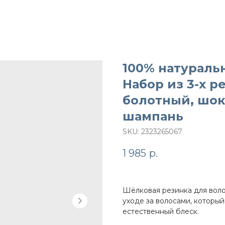
100% натураль
Набор из 3-х ре
болотный, шок
шампань
SKU:
2323265067
1 985
р.
Шёлковая резинка для воло
уходе за волосами, которы
естественный блеск.