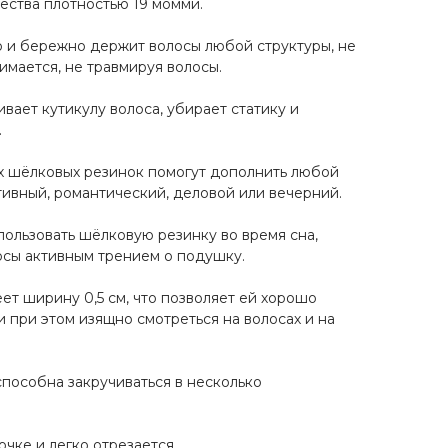
чества плотностью 19 момми.
 и бережно держит волосы любой структуры, не
нимается, не травмируя волосы.
вает кутикулу волоса, убирает статику и
.
х шёлковых резинок помогут дополнить любой
тивный, романтический, деловой или вечерний.
льзовать шёлковую резинку во время сна,
осы активным трением о подушку.
ет ширину 0,5 см, что позволяет ей хорошо
 при этом изящно смотреться на волосах и на
способна закручиваться в несколько
чке и легко отрезается.