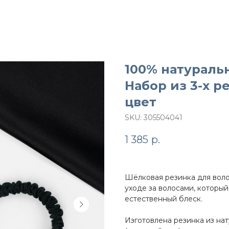
100% натураль
Набор из 3-х р
цвет
SKU:
305504041
1 385
р.
Шёлковая резинка для воло
уходе за волосами, которы
естественный блеск.
Изготовлена резинка из на