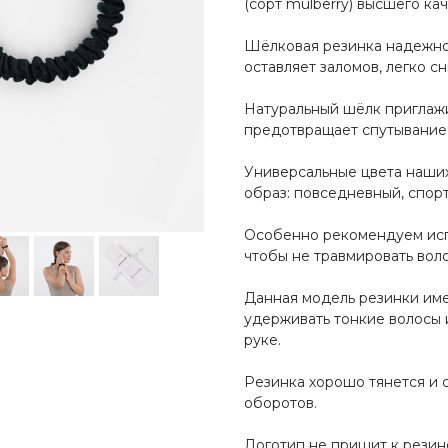
(сорт mulberry) высшего ка
Шёлковая резинка надежно
оставляет заломов, легко с
Натуральный шёлк приглажи
предотвращает спутывание
Универсальные цвета наши
образ: повседневный, спор
Особенно рекомендуем испо
чтобы не травмировать вол
Данная модель резинки име
удерживать тонкие волосы и
руке.
Резинка хорошо тянется и 
оборотов.
Логотип не пришит к резино