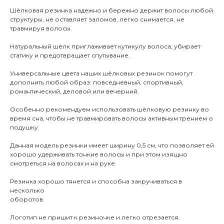
Шёлковая резинка надежно и бережно держит волосы любой
структуры, не оставляет заломов, легко снимается, не
травмируя волосы.
Натуральный шёлк приглаживает кутикулу волоса, убирает
статику и предотвращает спутывание.
Универсальные цвета наших шёлковых резинок помогут
дополнить любой образ: повседневный, спортивный,
романтический, деловой или вечерний.
Особенно рекомендуем использовать шёлковую резинку во
время сна, чтобы не травмировать волосы активным трением о
подушку.
Данная модель резинки имеет ширину 0,5 см, что позволяет ей
хорошо удерживать тонкие волосы и при этом изящно
смотреться на волосах и на руке.
Резинка хорошо тянется и способна закручиваться в
несколько
оборотов.
Логотип не пришит к резиночке и легко отрезается.