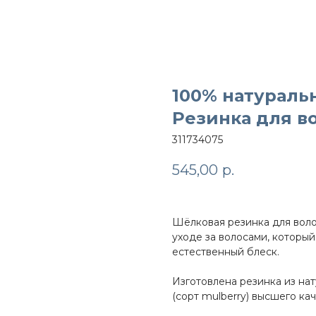
100% натураль
Резинка для во
311734075
545,00
р.
Шёлковая резинка для воло
уходе за волосами, которы
естественный блеск.
Изготовлена резинка из на
(сорт mulberry) высшего ка