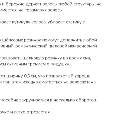
 и бережно держит волосы любой структуры, не
нимается, не травмируя волосы.
вает кутикулу волоса, убирает статику и
.
х шёлковых резинок помогут дополнить любой
тивный, романтический, деловой или вечерний.
льзовать шёлковую резинку во время сна,
осы активным трением о подушку.
ет ширину 0,5 см, что позволяет ей хорошо
 при этом изящно смотреться на волосах и на
способна закручиваться в несколько оборотов.
чке и легко отрезается.