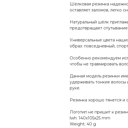
Шёлковая резинка надежно
оставляет заломов, легко с
Натуральный шёлк приглажи
предотвращает спутывание
Универсальные цвета наши
образ: повседневный, спор
Особенно рекомендуем испо
чтобы не травмировать вол
Данная модель резинки име
удерживать тонкие волосы и
руке.
Резинка хорошо тянется и 
Логотип не пришит к резино
lwh: 140x105x25 mm
Weight: 40 g