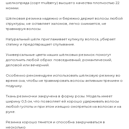
шелкопряда (сорт mulberry) высшего качества плотностью 22
момми.
Шёлковая резинка надежно и бережно держит волосы любой
структуры, не оставляет заломов, легко снимается, не
травмируя волосы.
Натуральный шёлк приглаживает кутикулу волоса, убирает
статику и предотвращает спутывание.
Универсальные цвета наших шёлковых резинок помогут
дополнить любой образ: повседневный, романтический,
деловой или вечерний.
Особенно рекомендуем использовать шёлковую резинку во
время сна, чтобы не травмировать волосы активным трением о
подушку.
Ткань резиночки закручена в форму розы. Модель имеет
ширину 0,5 см, что позволяет ей хорошо удерживать волосы
любой густоты и при этом изящно смотреться на волосах и на
руке.
Резинка хорошо тянется и способна закручиваться в
несколько