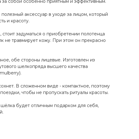
а за собой особенно приятным и эффективным.
полезный аксессуар в уходе за лицом, который
ть и красоту.
м, стоит задуматься о приобретении полотенца
лк не травмирует кожу. При этом он прекрасно
ное, обе стороны лицевые. Изготовлен из
утового шелкопряда высшего качества
mulberry).
сохнет. В сложенном виде - компактное, поэтому
 поездки, чтобы не пропускать ритуалы красоты.
 шёлка будет отличным подарком для себя,
й.