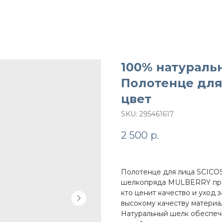
100% натураль
Полотенце для
цвет
SKU:
295461617
2 500
р.
Полотенце для лица SCICO
шелкопряда MULBERRY пред
кто ценит качество и уход 
высокому качеству материал
Натуральный шелк обеспечи