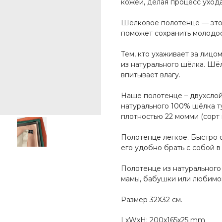
кожей, делая процесс уход
Шёлковое полотенце — это 
поможет сохранить молодос
Тем, кто ухаживает за лицо
из натурального шёлка. Шё
впитывает влагу.
Наше полотенце – двухслой
натурального 100% шёлка т
плотностью 22 момми (сорт 
Полотенце легкое. Быстро 
его удобно брать с собой в
Полотенце из натурального
мамы, бабушки или любимо
Размер 32Х32 см.
LxWxH: 200x165x25 mm