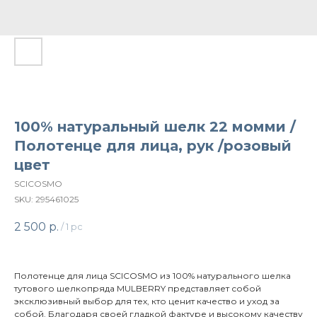
100% натуральный шелк 22 момми /
Полотенце для лица, рук /розовый
цвет
SCICOSMO
SKU:
295461025
2 500
р.
/
1 pc
Полотенце для лица SCICOSMO из 100% натурального шелка
тутового шелкопряда MULBERRY представляет собой
эксклюзивный выбор для тех, кто ценит качество и уход за
собой. Благодаря своей гладкой фактуре и высокому качеству