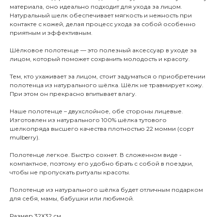
материала, оно идеально подходит для ухода за лицом.
Натуральный шелк обеспечивает мягкость и нежность при
контакте с кожей, делая процесс ухода за собой особенно
приятным и эффективным.
Шёлковое полотенце — это полезный аксессуар в уходе за
лицом, который поможет сохранить молодость и красоту.
Тем, кто ухаживает за лицом, стоит задуматься о приобретении
полотенца из натурального шёлка. Шёлк не травмирует кожу.
При этом он прекрасно впитывает влагу.
Наше полотенце – двухслойное, обе стороны лицевые.
Изготовлен из натурального 100% шёлка тутового
шелкопряда высшего качества плотностью 22 момми (сорт
mulberry).
Полотенце легкое. Быстро сохнет. В сложенном виде -
компактное, поэтому его удобно брать с собой в поездки,
чтобы не пропускать ритуалы красоты.
Полотенце из натурального шёлка будет отличным подарком
для себя, мамы, бабушки или любимой.
Размер 32Х32 см.